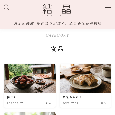
MENU
日本の伝統×現代科学が導く、心と身体の最適解
ホーム
CATEGORY
食品
水
飲料
調味料
食品
梅干し
玄米のおもち
2026.07.07
食品
2026.07.07
食品
サプリメント