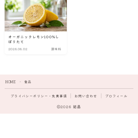
日用品
デンタルケア
オーガニックレモン100%し
ヘアケア
ぼりたて
2026.06.02
調味料
スキンケア
ベビー＆おもちゃ
HOME
食品
＞
運動
プライバシーポリシー・免責事項
お問い合わせ
プロフィール
2026 結晶
入浴
睡眠