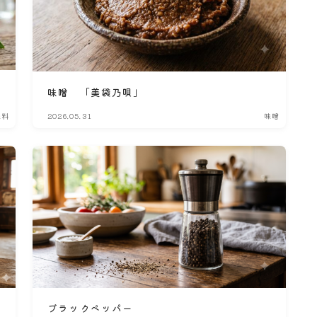
味噌 「美袋乃唄」
味料
2026.05.31
味噌
ブラックペッパー