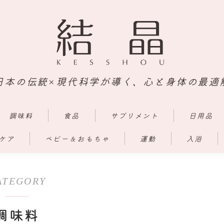
日本の伝統×現代科学が導く、心と身体の最適
調味料
食品
サプリメント
日用品
ケア
ベビー＆おもちゃ
運動
入浴
ATEGORY
調味料