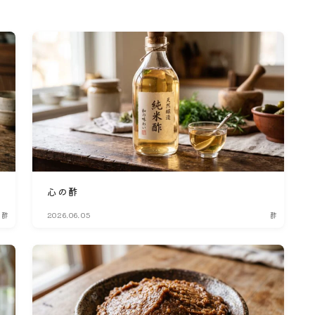
心の酢
酢
2026.06.05
酢