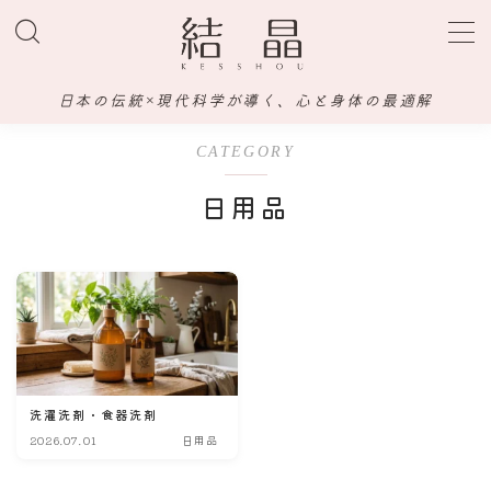
MENU
日本の伝統×現代科学が導く、心と身体の最適解
ホーム
CATEGORY
日用品
水
飲料
調味料
食品
洗濯洗剤・食器洗剤
2026.07.01
日用品
サプリメント