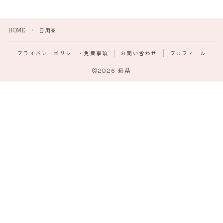
日用品
HOME
日用品
＞
デンタルケア
プライバシーポリシー・免責事項
お問い合わせ
プロフィール
ヘアケア
2026 結晶
スキンケア
ベビー＆おもちゃ
運動
入浴
睡眠